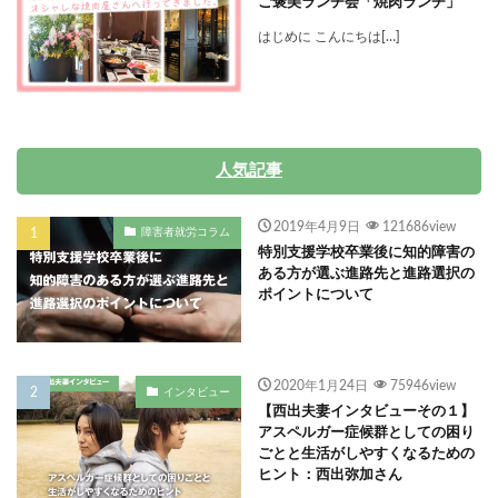
ご褒美ランチ会「焼肉ランチ」
はじめに こんにちは[…]
人気記事
2019年4月9日
121686view
障害者就労コラム
特別支援学校卒業後に知的障害の
ある方が選ぶ進路先と進路選択の
ポイントについて
2020年1月24日
75946view
インタビュー
【西出夫妻インタビューその１】
アスペルガー症候群としての困り
ごとと生活がしやすくなるための
ヒント：西出弥加さん