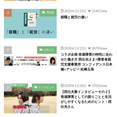
2020年3月10日
51407view
用語集
就職と就労の違い
2020年1月12日
38799view
お知らせ
コラボ企画 発達障害の特性に合わ
せた働き方 西出光さま×障害者就
労支援事業所 コンフィデンス日本
橋×アッピー 松﨑玉美
2020年1月28日
37022view
インタビュー
【西出夫妻インタビューその２】
発達障害としての困りごとと生活
がしやすくなるためのヒント：西
出光さん