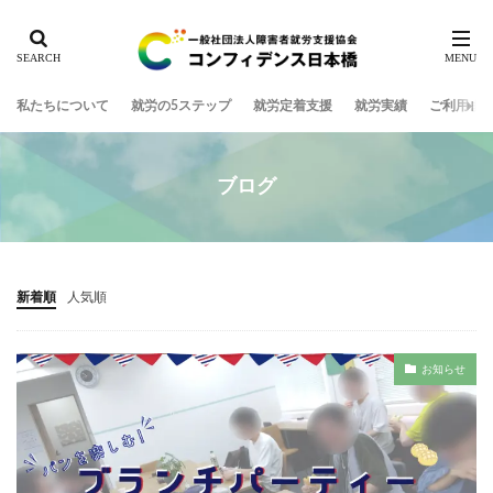
私たちについて
就労の5ステップ
就労定着支援
就労実績
ご利用ま
ブログ
新着順
人気順
お知らせ