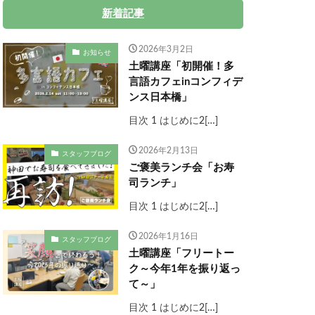
新着記事
2026年3月2日
お知らせ
土曜講座「初開催！多
言語カフェinコンフィデ
ンス日本橋」
目次 1 はじめに2[…]
2026年2月13日
スタッフブログ
ご褒美ランチ会「お寿
司ランチ」
目次 1 はじめに2[…]
2026年1月16日
スタッフブログ
土曜講座「フリートー
ク～今年1年を振り返っ
て～」
目次 1 はじめに2[…]