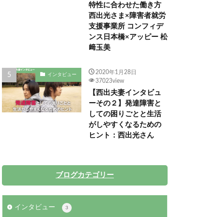
特性に合わせた働き方
西出光さま×障害者就労
支援事業所 コンフィデ
ンス日本橋×アッピー 松
﨑玉美
2020年1月28日
インタビュー
37023view
【西出夫妻インタビュ
ーその２】発達障害と
しての困りごとと生活
がしやすくなるための
ヒント：西出光さん
ブログカテゴリー
インタビュー
3