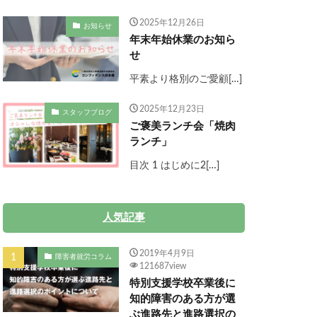
2025年12月26日
お知らせ
年末年始休業のお知ら
せ
平素より格別のご愛顧[…]
2025年12月23日
スタッフブログ
ご褒美ランチ会「焼肉
ランチ」
目次 1 はじめに2[…]
人気記事
2019年4月9日
障害者就労コラム
121687view
特別支援学校卒業後に
知的障害のある方が選
ぶ進路先と進路選択の