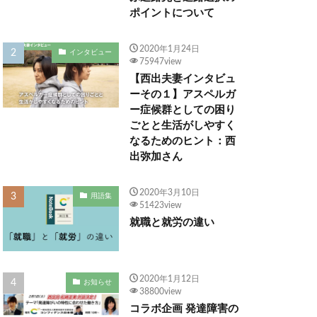
ポイントについて
2020年1月24日
インタビュー
75947view
【西出夫妻インタビュ
ーその１】アスペルガ
ー症候群としての困り
ごとと生活がしやすく
なるためのヒント：西
出弥加さん
2020年3月10日
用語集
51423view
就職と就労の違い
2020年1月12日
お知らせ
38800view
コラボ企画 発達障害の