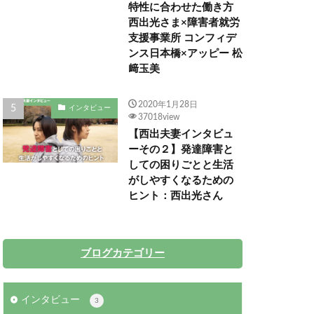
特性に合わせた働き方
西出光さま×障害者就労
支援事業所 コンフィデ
ンス日本橋×アッピー 松
﨑玉美
2020年1月28日
インタビュー
37018view
【西出夫妻インタビュ
ーその２】発達障害と
しての困りごとと生活
がしやすくなるための
ヒント：西出光さん
ブログカテゴリー
インタビュー
3