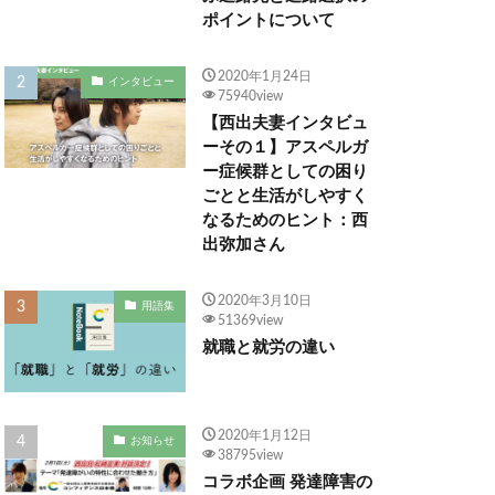
ポイントについて
2020年1月24日
インタビュー
75940view
【西出夫妻インタビュ
ーその１】アスペルガ
ー症候群としての困り
ごとと生活がしやすく
なるためのヒント：西
出弥加さん
2020年3月10日
用語集
51369view
就職と就労の違い
2020年1月12日
お知らせ
38795view
コラボ企画 発達障害の