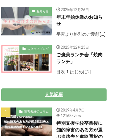
2025年12月26日
お知らせ
年末年始休業のお知ら
せ
平素より格別のご愛顧[…]
2025年12月23日
スタッフブログ
ご褒美ランチ会「焼肉
ランチ」
目次 1 はじめに2[…]
人気記事
2019年4月9日
障害者就労コラム
121683view
特別支援学校卒業後に
知的障害のある方が選
ぶ進路先と進路選択の