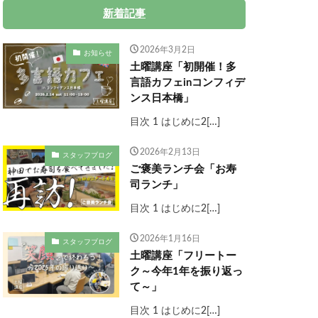
新着記事
2026年3月2日
お知らせ
土曜講座「初開催！多
言語カフェinコンフィデ
ンス日本橋」
目次 1 はじめに2[…]
2026年2月13日
スタッフブログ
ご褒美ランチ会「お寿
司ランチ」
目次 1 はじめに2[…]
2026年1月16日
スタッフブログ
土曜講座「フリートー
ク～今年1年を振り返っ
て～」
目次 1 はじめに2[…]