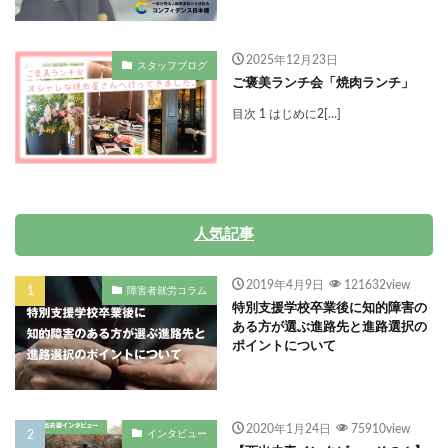
2025年12月23日
スタッフブログ
ご褒美ランチ会「焼肉ランチ」
目次 1 はじめに2[…]
人気記事
2019年4月9日
121632view
障害者就労コラム
特別支援学校卒業後に知的障害の
ある方が選ぶ進路先と進路選択の
ポイントについて
2020年1月24日
75910view
インタビュー