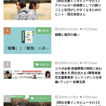
【西出夫妻インタビューその１】
アスペルガー症候群としての困り
ごとと生活がしやすくなるための
ヒント：西出弥加さん
2020年3月10日
51129view
用語集
就職と就労の違い
2020年1月12日
38774view
お知らせ
コラボ企画 発達障害の特性に合わ
せた働き方 西出光さま×障害者就
労支援事業所 コンフィデンス日本
橋×アッピー 松﨑玉美
2020年1月28日
37001view
インタビュー
【西出夫妻インタビューその２】