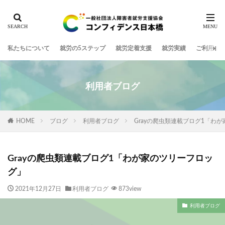
私たちについて
就労の5ステップ
就労定着支援
就労実績
ご利用ま
利用者ブログ
HOME
ブログ
利用者ブログ
Grayの爬虫類連載ブログ1「わ
Grayの爬虫類連載ブログ1「わが家のツリーフロッ
グ」
2021年12月27日
利用者ブログ
873view
利用者ブログ