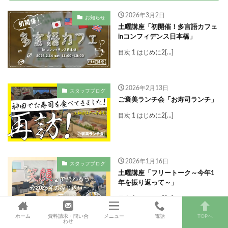
2026年3月2日
お知らせ
土曜講座「初開催！多言語カフェ
inコンフィデンス日本橋」
目次 1 はじめに2[…]
2026年2月13日
スタッフブログ
ご褒美ランチ会「お寿司ランチ」
目次 1 はじめに2[…]
2026年1月16日
スタッフブログ
土曜講座「フリートーク～今年1
年を振り返って～」
目次 1 はじめに2[…]
ホーム
資料請求・問い合
メニュー
電話
TOPへ
わせ