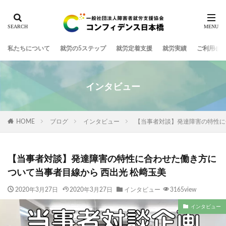
私たちについて
就労の5ステップ
就労定着支援
就労実績
ご利用ま
インタビュー
HOME
ブログ
インタビュー
【当事者対談】発達障害の特性に
【当事者対談】発達障害の特性に合わせた働き方に
ついて当事者目線から 西出光 松﨑玉美
2020年3月27日
2020年3月27日
インタビュー
3165view
インタビュー