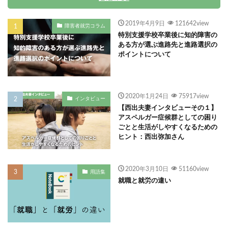
2019年4月9日
121642view
障害者就労コラム
特別支援学校卒業後に知的障害の
ある方が選ぶ進路先と進路選択の
ポイントについて
2020年1月24日
75917view
インタビュー
【西出夫妻インタビューその１】
アスペルガー症候群としての困り
ごとと生活がしやすくなるための
ヒント：西出弥加さん
2020年3月10日
51160view
用語集
就職と就労の違い