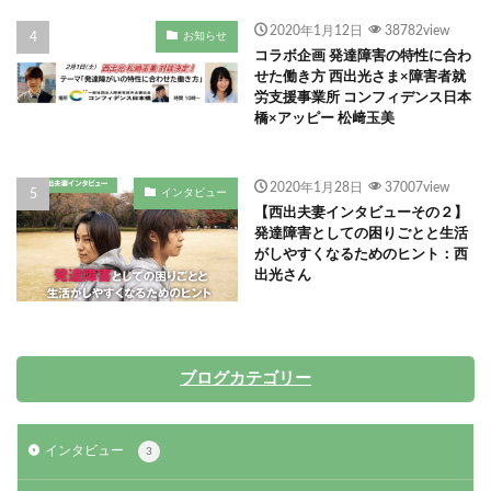
2020年1月12日
38782view
お知らせ
コラボ企画 発達障害の特性に合わ
せた働き方 西出光さま×障害者就
労支援事業所 コンフィデンス日本
橋×アッピー 松﨑玉美
2020年1月28日
37007view
インタビュー
【西出夫妻インタビューその２】
発達障害としての困りごとと生活
がしやすくなるためのヒント：西
出光さん
ブログカテゴリー
インタビュー
3