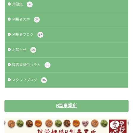
用語集
4
利用者の声
34
利用者ブログ
39
お知らせ
80
障害者就労コラム
8
スタッフブログ
187
B型事業所