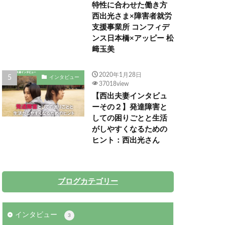
特性に合わせた働き方
西出光さま×障害者就労
支援事業所 コンフィデ
ンス日本橋×アッピー 松
﨑玉美
2020年1月28日
インタビュー
37018view
【西出夫妻インタビュ
ーその２】発達障害と
しての困りごとと生活
がしやすくなるための
ヒント：西出光さん
ブログカテゴリー
インタビュー
3