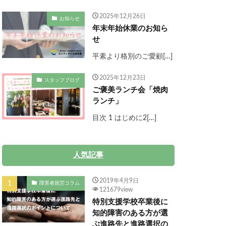
2025年12月26日
お知らせ
年末年始休業のお知ら
せ
平素より格別のご愛顧[…]
2025年12月23日
スタッフブログ
ご褒美ランチ会「焼肉
ランチ」
目次 1 はじめに2[…]
人気記事
2019年4月9日
障害者就労コラム
121679view
特別支援学校卒業後に
知的障害のある方が選
ぶ進路先と進路選択の