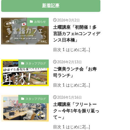
新着記事
2026年3月2日
お知らせ
土曜講座「初開催！多
言語カフェinコンフィデ
ンス日本橋」
目次 1 はじめに2[…]
2026年2月13日
スタッフブログ
ご褒美ランチ会「お寿
司ランチ」
目次 1 はじめに2[…]
2026年1月16日
スタッフブログ
土曜講座「フリートー
ク～今年1年を振り返っ
て～」
目次 1 はじめに2[…]