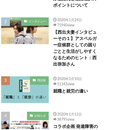
ポイントについて
2020年1月24日
インタビュー
75940view
【西出夫妻インタビュ
ーその１】アスペルガ
ー症候群としての困り
ごとと生活がしやすく
なるためのヒント：西
出弥加さん
2020年3月10日
用語集
51343view
就職と就労の違い
2020年1月12日
お知らせ
38795view
コラボ企画 発達障害の