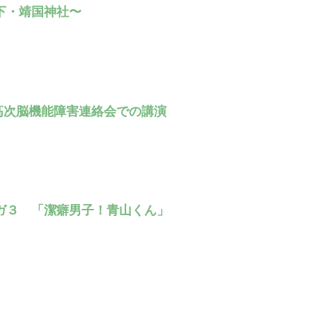
下・靖国神社〜
金)高次脳機能障害連絡会での講演
ガ３ 「潔癖男子！青山くん」