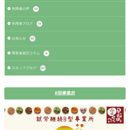
利用者の声
34
利用者ブログ
39
お知らせ
80
障害者就労コラム
8
スタッフブログ
187
B型事業所