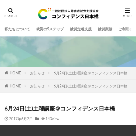
私たちについて
就労の5ステップ
就労定着支援
就労実績
ご利用ま
HOME
お知らせ
6月24日(土)土曜講座＠コンフィデンス日本橋
HOME
お知らせ
6月24日(土)土曜講座＠コンフィデンス日本橋
6月24日(土)土曜講座＠コンフィデンス日本橋
2017年6月2日
143view