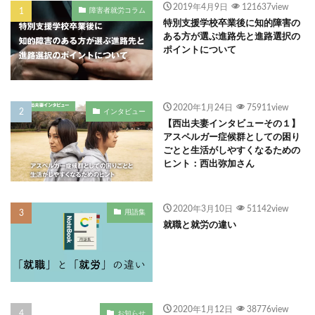
2019年4月9日
121637view
障害者就労コラム
特別支援学校卒業後に知的障害の
ある方が選ぶ進路先と進路選択の
ポイントについて
2020年1月24日
75911view
インタビュー
【西出夫妻インタビューその１】
アスペルガー症候群としての困り
ごとと生活がしやすくなるための
ヒント：西出弥加さん
2020年3月10日
51142view
用語集
就職と就労の違い
2020年1月12日
38776view
お知らせ