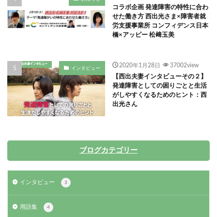
コラボ企画 発達障害の特性に合わ
せた働き方 西出光さま×障害者就
労支援事業所 コンフィデンス日本
橋×アッピー 松﨑玉美
2020年1月28日
37002view
インタビュー
【西出夫妻インタビューその２】
発達障害としての困りごとと生活
がしやすくなるためのヒント：西
出光さん
ブログカテゴリー
インタビュー
3
用語集
4