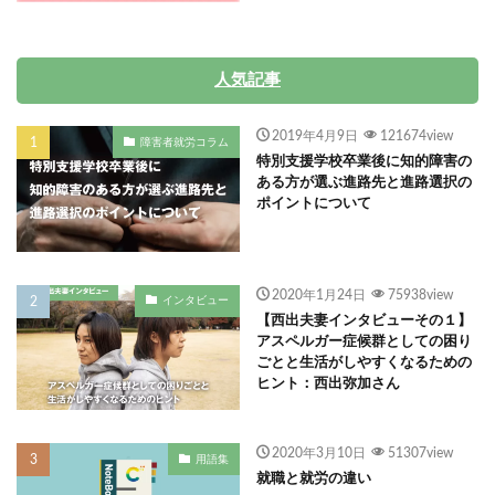
人気記事
2019年4月9日
121674view
障害者就労コラム
特別支援学校卒業後に知的障害の
ある方が選ぶ進路先と進路選択の
ポイントについて
2020年1月24日
75938view
インタビュー
【西出夫妻インタビューその１】
アスペルガー症候群としての困り
ごとと生活がしやすくなるための
ヒント：西出弥加さん
2020年3月10日
51307view
用語集
就職と就労の違い