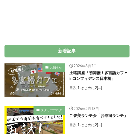
新着記事
2026年3月2日
お知らせ
土曜講座「初開催！多言語カフェ
inコンフィデンス日本橋」
目次 1 はじめに2[…]
2026年2月13日
スタッフブログ
ご褒美ランチ会「お寿司ランチ」
目次 1 はじめに2[…]