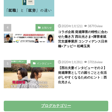
2020年1月12日
38793view
お知らせ
コラボ企画 発達障害の特性に合わ
せた働き方 西出光さま×障害者就
労支援事業所 コンフィデンス日本
橋×アッピー 松﨑玉美
2020年1月28日
37016view
インタビュー
【西出夫妻インタビューその２】
発達障害としての困りごとと生活
がしやすくなるためのヒント：西
出光さん
ブログカテゴリー