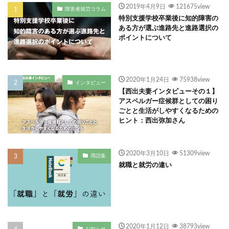
2019年4月9日
121675view
障害者就労コラム
特別支援学校卒業後に知的障害の
ある方が選ぶ進路先と進路選択の
ポイントについて
2020年1月24日
75938view
インタビュー
【西出夫妻インタビューその１】
アスペルガー症候群としての困り
ごとと生活がしやすくなるための
ヒント：西出弥加さん
2020年3月10日
51309view
用語集
就職と就労の違い
2020年1月12日
38793view