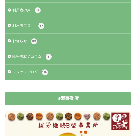
利用者の声
34
利用者ブログ
39
お知らせ
80
障害者就労コラム
8
スタッフブログ
187
B型事業所