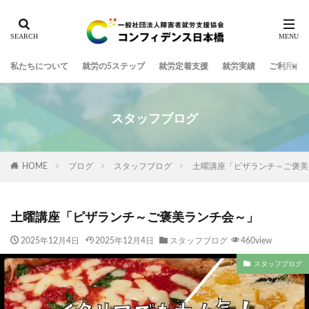
私たちについて
就労の5ステップ
就労定着支援
就労実績
ご利用ま
スタッフブログ
HOME
ブログ
スタッフブログ
土曜講座「ピザランチ～ご褒美
土曜講座「ピザランチ～ご褒美ランチ会～」
2025年12月4日
2025年12月4日
スタッフブログ
460view
スタッフブログ