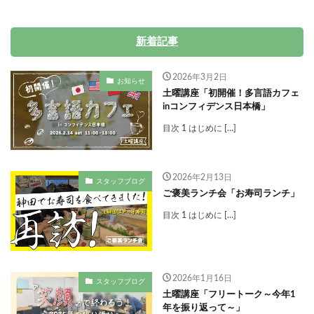
新着記事
2026年3月2日
お知らせ
土曜講座「初開催！多言語カフェ
inコンフィデンス日本橋」
目次 1 はじめに […]
2026年2月13日
スタッフブログ
ご褒美ランチ会「お寿司ランチ」
目次 1 はじめに […]
2026年1月16日
スタッフブログ
土曜講座「フリートーク～今年1
年を振り返って～」