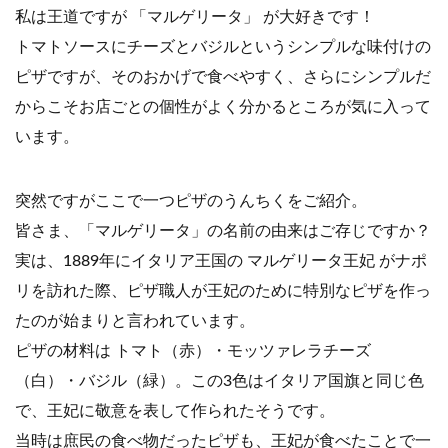
私は王道ですが 「マルゲリータ」 が大好きです！
トマトソースにチーズとバジルというシンプルな味付けの
ピザですが、そのおかげで食べやすく、さらにシンプルだ
からこそお店ごとの個性がよく分かるところが気に入って
います。
突然ですがここで一つピザのうんちくをご紹介。
皆さま、「マルゲリータ」の名前の由来はご存じですか？
実は、1889年にイタリア王国の マルゲリータ王妃 がナポ
リを訪れた際、ピザ職人が王妃のために特別なピザを作っ
たのが始まりと言われています。
ピザの材料は トマト（赤）・モッツァレラチーズ
（白）・バジル（緑）。この3色はイタリア国旗と同じ色
で、王妃に敬意を表して作られたそうです。
当時は庶民の食べ物だったピザも、王妃が食べたことで一