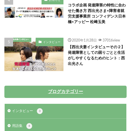
お知らせ
コラボ企画 発達障害の特性に合わ
せた働き方 西出光さま×障害者就
労支援事業所 コンフィデンス日本
橋×アッピー 松﨑玉美
2020年1月28日
37016view
インタビュー
【西出夫妻インタビューその２】
発達障害としての困りごとと生活
がしやすくなるためのヒント：西
出光さん
ブログカテゴリー
インタビュー
3
用語集
4